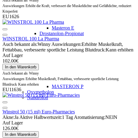
Auch bekannt als
Winny
Auswirkungen
Erhöht die Kraft, verbessert die Muskeldichte und Gefäßdichte, reduziert
Körperfett
EU1626
Masteron E
Drostanolon-Propionat
WINSTROL 100 La Pharma
Auch bekannt als:
Winny
Auswirkungen:
Erhöhte Muskelkraft,
Fettabbau, verbesserte sportliche Leistung
Blutdruck:
Kann erhöhen
Auf Lager
102.00€
In den Warenkorb
Auch bekannt als
Winny
Auswirkungen
Erhöhte Muskelkraft, Fettabbau, verbesserte sportliche Leistung
Blutdruck
Kann erhöhen
MASTERON P
EU11636
Oxymetholon
Nandrolon
Winstrol 50 (15 ml) Euro-Pharmacies
Akne:
Ja
Aktive Halbwertszeit:
1 Tag
Aromatisierung:
NEIN
Auf Lager
126.00€
In den Warenkorb