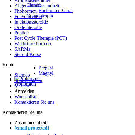
Aromatasehemmer
Clomid
Allgemeine Gesundheit
Enclomifen-Citrat
Phohormon
Gonadotropin
Fettverbrenner
Injektionssteroide
Orale Steroide
Peptide
Post-Cycle-Therapie (PCT)
Wachstumshormon
SARMs
Steroid-Kurse
Konto
Pregnyl
Magnyl
Sitemap
Sportredakteur
Prohormon
Marken
Anmelden
Wunschliste
Kontaktieren Sie uns
Kontaktieren Sie uns
Zusammenarbeit:
[email protected]