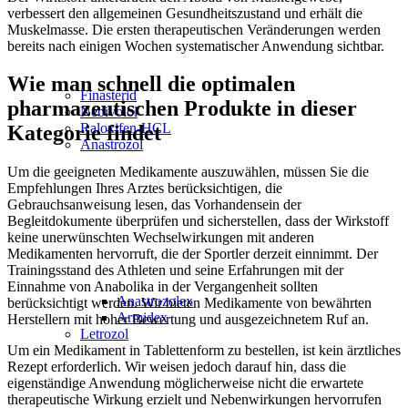
verbessert den allgemeinen Gesundheitszustand und erhält die
Muskelmasse. Die ersten therapeutischen Veränderungen werden
bereits nach einigen Wochen systematischer Anwendung sichtbar.
Wie man schnell die optimalen
Finasterid
pharmazeutischen Produkte in dieser
Nebivolol
Raloxifen-HCL
Kategorie findet
Anastrozol
Um die geeigneten Medikamente auszuwählen, müssen Sie die
Empfehlungen Ihres Arztes berücksichtigen, die
Gebrauchsanweisung lesen, das Vorhandensein der
Begleitdokumente überprüfen und sicherstellen, dass der Wirkstoff
keine unerwünschten Wechselwirkungen mit anderen
Medikamenten hervorruft, die der Sportler derzeit einnimmt. Der
Trainingsstand des Athleten und seine Erfahrungen mit der
Einnahme von Anabolika in der Vergangenheit sollten
Anastrozolex
berücksichtigt werden. Wir bieten Medikamente von bewährten
Armidex
Herstellern mit hoher Bewertung und ausgezeichnetem Ruf an.
Letrozol
Um ein Medikament in Tablettenform zu bestellen, ist kein ärztliches
Rezept erforderlich. Wir weisen jedoch darauf hin, dass die
eigenständige Anwendung möglicherweise nicht die erwartete
therapeutische Wirkung erzielt und Nebenwirkungen hervorrufen