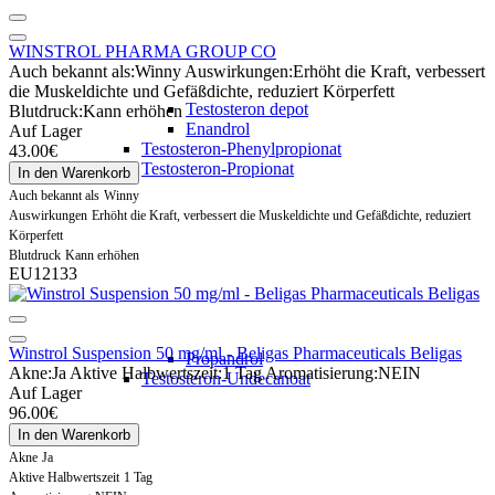
WINSTROL PHARMA GROUP CO
Auch bekannt als:
Winny
Auswirkungen:
Erhöht die Kraft, verbessert
die Muskeldichte und Gefäßdichte, reduziert Körperfett
Testosteron depot
Blutdruck:
Kann erhöhen
Enandrol
Auf Lager
Testosteron-Phenylpropionat
43.00€
Testosteron-Propionat
In den Warenkorb
Auch bekannt als
Winny
Auswirkungen
Erhöht die Kraft, verbessert die Muskeldichte und Gefäßdichte, reduziert
Körperfett
Blutdruck
Kann erhöhen
EU12133
Winstrol Suspension 50 mg/ml - Beligas Pharmaceuticals Beligas
Propandrol
Akne:
Ja
Aktive Halbwertszeit:
1 Tag
Aromatisierung:
NEIN
Testosteron-Undecanoat
Auf Lager
96.00€
In den Warenkorb
Akne
Ja
Aktive Halbwertszeit
1 Tag