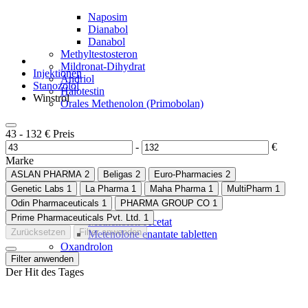
Naposim
Dianabol
Danabol
Methyltestosteron
Mildronat-Dihydrat
Injektionen
Andriol
Stanozolol
Halotestin
Winstrol
Orales Methenolon (Primobolan)
43
-
132
€
Preis
-
€
Marke
ASLAN PHARMA
2
Beligas
2
Euro-Pharmacies
2
Genetic Labs
1
La Pharma
1
Maha Pharma
1
MultiPharm
1
Odin Pharmaceuticals
1
PHARMA GROUP CO
1
Prime Pharmaceuticals Pvt. Ltd.
1
Methenolon-Acetat
Zurücksetzen
Filter anwenden
Metenolone enantate tabletten
Oxandrolon
Filter anwenden
Der Hit des Tages