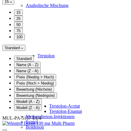
15
Anabolische Mischung
15
25
50
75
100
Standard
Trestolon
Standard
Name (A - Z)
Name (Z - A)
Preis (Niedrig > Hoch)
Preis (Hoch > Niedrig)
Bewertung (Höchste)
Bewertung (Niedrigste)
Modell (A - Z)
Trestolon-Acetat
Modell (Z - A)
Trestolon-Enantat
Methandienon-Injektionen
MUL-PA-5157-EU4
Syntol
Boldenon