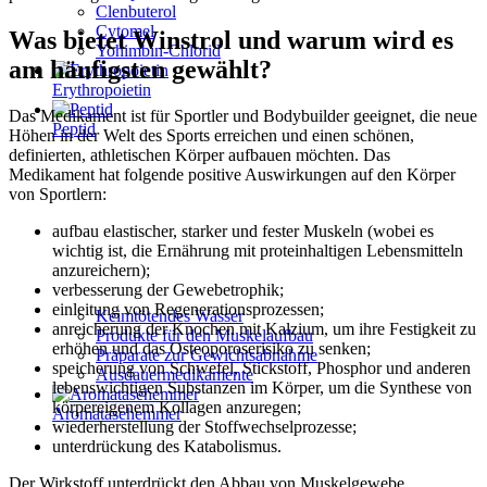
Clenbuterol
Cytomel
Was bietet Winstrol und warum wird es
Yohimbin-Chlorid
am häufigsten gewählt?
Erythropoietin
Das Medikament ist für Sportler und Bodybuilder geeignet, die neue
Peptid
Höhen in der Welt des Sports erreichen und einen schönen,
definierten, athletischen Körper aufbauen möchten. Das
Medikament hat folgende positive Auswirkungen auf den Körper
von Sportlern:
aufbau elastischer, starker und fester Muskeln (wobei es
wichtig ist, die Ernährung mit proteinhaltigen Lebensmitteln
anzureichern);
verbesserung der Gewebetrophik;
einleitung von Regenerationsprozessen;
Keimtötendes Wasser
anreicherung der Knochen mit Kalzium, um ihre Festigkeit zu
Produkte für den Muskelaufbau
erhöhen und das Osteoporoserisiko zu senken;
Präparate zur Gewichtsabnahme
speicherung von Schwefel, Stickstoff, Phosphor und anderen
Ausdauermedikamente
lebenswichtigen Substanzen im Körper, um die Synthese von
körpereigenem Kollagen anzuregen;
Aromatasehemmer
wiederherstellung der Stoffwechselprozesse;
unterdrückung des Katabolismus.
Der Wirkstoff unterdrückt den Abbau von Muskelgewebe,