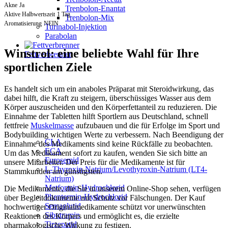
Akne
Ja
Trenbolon-Enantat
Aktive Halbwertszeit
1 Tag
Trenbolon-Mix
Aromatisierung
NEIN
Turinabol-Injektion
Parabolan
Winstrol: eine beliebte Wahl für Ihre
Fettverbrenner
sportlichen Ziele
Es handelt sich um ein anaboles Präparat mit Steroidwirkung, das
dabei hilft, die Kraft zu steigern, überschüssiges Wasser aus dem
Körper auszuscheiden und den Körperfettanteil zu reduzieren. Die
Einnahme der Tabletten hilft Sportlern aus Deutschland, schnell
fettfreie
Muskelmasse
aufzubauen und die für Erfolge im Sport und
Bodybuilding wichtigen Werte zu verbessern. Nach Beendigung der
CLA
Einnahme des Medikaments sind keine Rückfälle zu beobachten.
ECA
Um das Medikament sofort zu kaufen, wenden Sie sich bitte an
Furosemid
unsere Mitarbeiter. Der Preis für die Medikamente ist für
L-Thyroxin-Natrium/Levothyroxin-Natrium (LT4-
Stammkunden am günstigsten.
Natrium)
Metformin-Hydrochlorid
Die Medikamente, die Sie in unserem Online-Shop sehen, verfügen
Phentermin-Hydrochlorid
über Begleitdokumente mit Schutz vor Fälschungen. Der Kauf
Semaglutid
hochwertiger Originalmedikamente schützt vor unerwünschten
Sibutramin
Reaktionen des Körpers und ermöglicht es, die erzielte
Tirzepatid
pharmakologische Wirkung zu festigen.