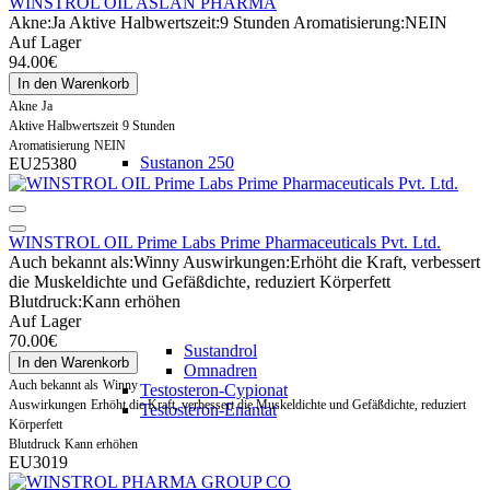
WINSTROL OIL ASLAN PHARMA
Akne:
Ja
Aktive Halbwertszeit:
9 Stunden
Aromatisierung:
NEIN
Auf Lager
94.00€
In den Warenkorb
Akne
Ja
Aktive Halbwertszeit
9 Stunden
Aromatisierung
NEIN
Sustanon 250
EU25380
WINSTROL OIL Prime Labs Prime Pharmaceuticals Pvt. Ltd.
Auch bekannt als:
Winny
Auswirkungen:
Erhöht die Kraft, verbessert
die Muskeldichte und Gefäßdichte, reduziert Körperfett
Blutdruck:
Kann erhöhen
Auf Lager
70.00€
Sustandrol
In den Warenkorb
Omnadren
Auch bekannt als
Winny
Testosteron-Cypionat
Auswirkungen
Erhöht die Kraft, verbessert die Muskeldichte und Gefäßdichte, reduziert
Testosteron-Enantat
Körperfett
Blutdruck
Kann erhöhen
EU3019