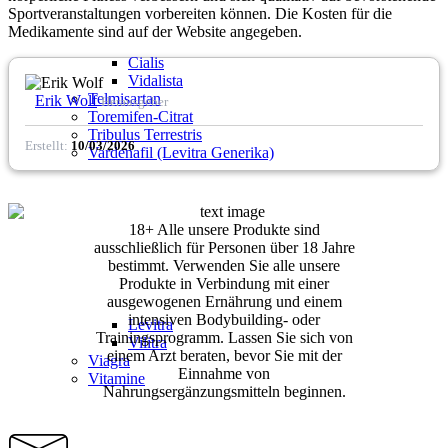
Sportveranstaltungen vorbereiten können. Die Kosten für die
Medikamente sind auf der Website angegeben.
Cialis
Vidalista
Telmisartan
Erik Wolf
Herausgeber
Toremifen-Citrat
Tribulus Terrestris
Erstellt:
10/03/2026
Vardenafil (Levitra Generika)
18+ Alle unsere Produkte sind
ausschließlich für Personen über 18 Jahre
bestimmt. Verwenden Sie alle unsere
Produkte in Verbindung mit einer
ausgewogenen Ernährung und einem
intensiven Bodybuilding- oder
Levitra
Trainingsprogramm. Lassen Sie sich von
Vilitra
einem Arzt beraten, bevor Sie mit der
Viagra
Einnahme von
Vitamine
Nahrungsergänzungsmitteln beginnen.