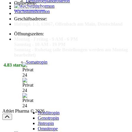
Dehydroepiandrosteron
Onlineshop:
+491628632706
Wachstumshormon
Geschäftsadresse:
Hafenpl. 1-3, 63067, Offenbach am Main, Deutschland
Öffnungszeiten:
Montag - Freitag - 9 AM - 6 PM
Samstag - 10 AM - 19 PM
Sonntag - Ruhetag (alle Bestellungen werden am Montag
bearbeitet)
Somatropin
4.83 stars
Athlet Pharma © 2026
Norditropin
Genotropin
Jintropin
Omnitrope