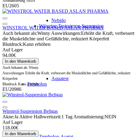
Aromatisierung
NEIN
EU2605
Nebido
Wässrige Testosteron-Suspension
WINSTROL WATER BASED ASLAN PHARMA
Auch bekannt als:
Winny
Auswirkungen:
Erhöht die Kraft, verbessert
die Muskeldichte und Gefäßdichte, reduziert Körperfett
Blutdruck:
Kann erhöhen
Auf Lager
94.00€
In den Warenkorb
Auch bekannt als
Winny
Auswirkungen
Erhöht die Kraft, verbessert die Muskeldichte und Gefäßdichte, reduziert
Aquatest
Körperfett
Trenbolon
Blutdruck
Kann erhöhen
EU20986
Winstrol-Suspension Beligas
Akne:
Ja
Aktive Halbwertszeit:
1 Tag
Aromatisierung:
NEIN
Auf Lager
118.00€
In den Warenkorb
Trenbolon-Acetat