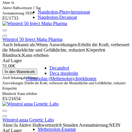
Akne
Ja
Aktive Halbwertszeit
1 Tag
Nandrolon-Phenylpropionat
Aromatisierung
NEIN
Nandrolon-Decanoat
EU1733
Winstrol 50 Inject Maha Pharma
Auch bekannt als:
Winny
Auswirkungen:
Erhöht die Kraft, verbessert
die Muskeldichte und Gefäßdichte, reduziert Körperfett
Blutdruck:
Kann erhöhen
Auf Lager
51.00€
Decandrol
In den Warenkorb
Deca durabolin
Auch bekannt als
Winny
Primobolan (Methenolon)-Injektionen
Auswirkungen
Erhöht die Kraft, verbessert die Muskeldichte und Gefäßdichte, reduziert
Körperfett
Blutdruck
Kann erhöhen
EU21654
Winstrol aqua Genetic Labs
Akne:
Ja
Aktive Halbwertszeit:
8 Stunden
Aromatisierung:
NEIN
Methenolon-Enantat
Auf Lager