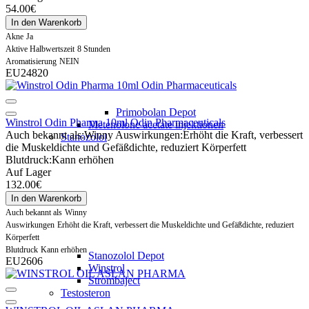
54.00€
In den Warenkorb
Akne
Ja
Aktive Halbwertszeit
8 Stunden
Aromatisierung
NEIN
EU24820
Primobolan Depot
Winstrol Odin Pharma 10ml Odin Pharmaceuticals
Metenolone acetate injektionen
Auch bekannt als:
Winny
Auswirkungen:
Erhöht die Kraft, verbessert
Stanozolol
die Muskeldichte und Gefäßdichte, reduziert Körperfett
Blutdruck:
Kann erhöhen
Auf Lager
132.00€
In den Warenkorb
Auch bekannt als
Winny
Auswirkungen
Erhöht die Kraft, verbessert die Muskeldichte und Gefäßdichte, reduziert
Körperfett
Blutdruck
Kann erhöhen
Stanozolol Depot
EU2606
Winstrol
Strombaject
Testosteron